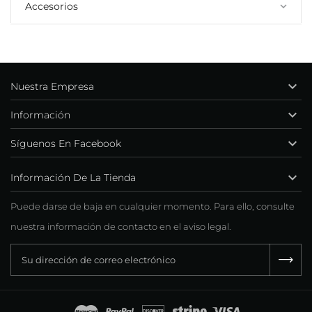
Accesorios
keyboard_arrow_down

Nuestra Empresa

Información

Síguenos En Facebook

Información De La Tienda
Puede darse de baja en cualquier momento. Para ello, consulte
nuestra información de contacto en el aviso legal.